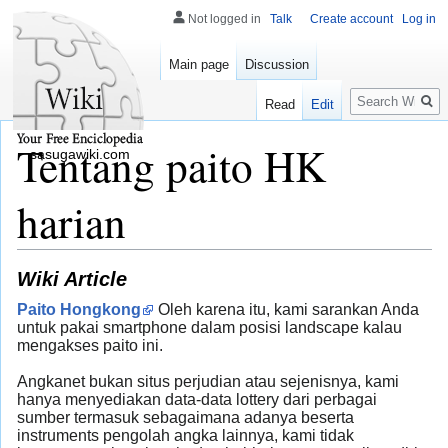
Not logged in
Talk
Create account
Log in
Main page
Discussion
Search
Read
Edit
Tentang paito HK
sasugawiki.com
harian
Wiki Article
Paito Hongkong
Oleh karena itu, kami sarankan Anda
untuk pakai smartphone dalam posisi landscape kalau
mengakses paito ini.
Angkanet bukan situs perjudian atau sejenisnya, kami
hanya menyediakan data-data lottery dari perbagai
sumber termasuk sebagaimana adanya beserta
instruments pengolah angka lainnya, kami tidak